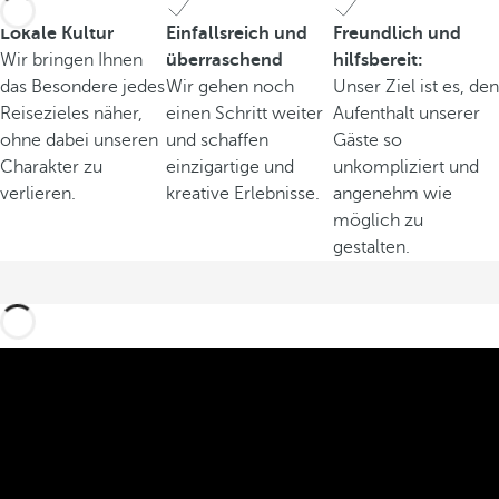
Lokale Kultur
Einfallsreich und
Freundlich und
Wir bringen Ihnen
überraschend
hilfsbereit:
das Besondere jedes
Wir gehen noch
Unser Ziel ist es, den
Reisezieles näher,
einen Schritt weiter
Aufenthalt unserer
ohne dabei unseren
und schaffen
Gäste so
Charakter zu
einzigartige und
unkompliziert und
verlieren.
kreative Erlebnisse.
angenehm wie
möglich zu
gestalten.