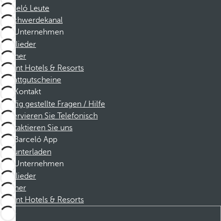
Barceló Leute
Beschwerdekanal
Unternehmen
Mitglieder
Partner
Dorint Hotels & Resorts
Rabattgutscheine
Kontakt
Häufig gestellte Fragen / Hilfe
Reservieren Sie Telefonisch
Kontaktieren Sie uns
Barceló App
Herunterladen
Unternehmen
Mitglieder
Partner
Dorint Hotels & Resorts