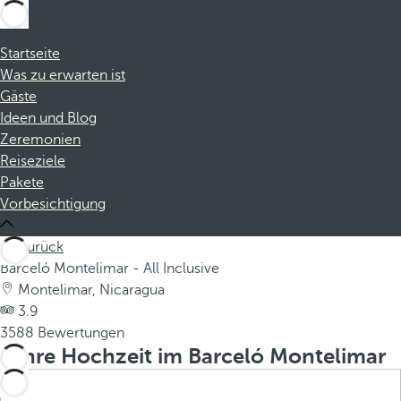
Startseite
Was zu erwarten ist
Gäste
Ideen und Blog
Zeremonien
Reiseziele
Pakete
Vorbesichtigung
Zurück
Barceló Montelimar - All Inclusive
Montelimar, Nicaragua
3.9
3588 Bewertungen
Ihre Hochzeit im Barceló Montelimar