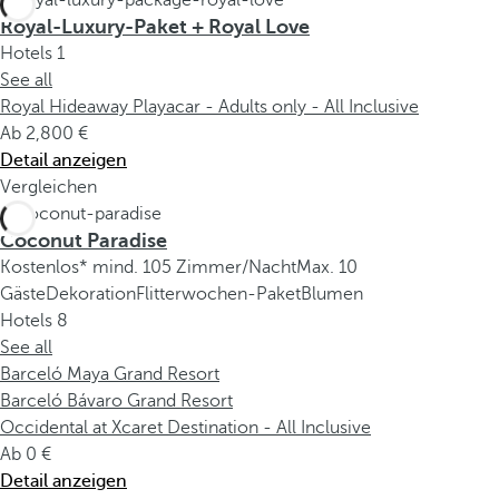
Royal-Luxury-Paket + Royal Love
Hotels
1
See all
Royal Hideaway Playacar - Adults only - All Inclusive
Ab
2,800
Detail anzeigen
Vergleichen
Coconut Paradise
Kostenlos* mind. 105 Zimmer/Nacht
Max. 10
Gäste
Dekoration
Flitterwochen-Paket
Blumen
Hotels
8
See all
Barceló Maya Grand Resort
Barceló Bávaro Grand Resort
Occidental at Xcaret Destination - All Inclusive
Ab
0
Detail anzeigen