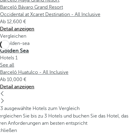
Barceló Maya Grand Resort
Barceló Bávaro Grand Resort
Occidental at Xcaret Destination - All Inclusive
Ab
12,600
Detail anzeigen
Vergleichen
Golden Sea
Hotels
1
See all
Barceló Huatulco - All Inclusive
Ab
10,000
Detail anzeigen
/3 ausgewählte Hotels zum Vergleich
rgleichen Sie bis zu 3 Hotels und buchen Sie das Hotel, das
hren Anforderungen am besten entspricht
chließen