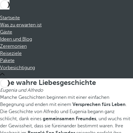
Startseite
Was zu erwarten ist
Gäste
Ideen und Blog
Zeremonien
Reiseziele
Pakete
Vorbesichtigung
Eine wahre Liebesgeschichte
Eugenia und Alfredo
Manche Geschichten beginnen mit einer einfachen
Begegnung und enden mit einem
Versprechen fürs Leben
.
Die Geschichte von Alfredo und Eugenia begann ganz
schlicht, dank eines
gemeinsamen Freundes
, und wuchs mit
der Gewissheit, dass sie füreinander bestimmt waren. Ihre