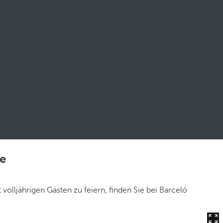
ne
olljährigen Gästen zu feiern, finden Sie bei Barceló