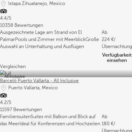
Ixtapa Zihuatanejo, Mexico
4.4/5
10358 Bewertungen
Ausgezeichnete Lage am Strand von El
Ab
Palmar
Pools und Zimmer mit Meerblick
Große
224
/
Auswahl an Unterhaltung und Ausflügen
Übernachtung
Verfügbarkeit
einsehen
Vergleichen
All inclusive
Barceló Puerto Vallarta - All Inclusive
Puerto Vallarta, Mexico
4.2/5
11597 Bewertungen
Familiensuiten
Suites mit Balkon und Blick auf
Ab
das Meer
Ideal für Konferenzen und Hochzeiten
180
/
Übernachtung