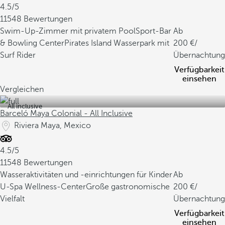
4.5/5
11548 Bewertungen
Swim-Up-Zimmer mit privatem Pool
Sport-Bar
Ab
& Bowling Center
Pirates Island Wasserpark mit
200
/
Surf Rider
Übernachtung
Verfügbarkeit
einsehen
Vergleichen
All inclusive
Barceló Maya Colonial - All Inclusive
Riviera Maya, Mexico
4.5/5
11548 Bewertungen
Wasseraktivitäten und -einrichtungen für Kinder
Ab
U-Spa Wellness-Center
Große gastronomische
200
/
Vielfalt
Übernachtung
Verfügbarkeit
einsehen