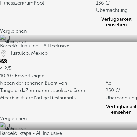
Fitnesszentrum
Pool
136
/
Übernachtung
Verfügbarkeit
einsehen
Vergleichen
All inclusive
Barceló Huatulco - All Inclusive
Huatulco, Mexico
4.2/5
10207 Bewertungen
Neben der schönen Bucht von
Ab
Tangolunda
Zimmer mit spektakulärem
250
/
Meerblick
5 großartige Restaurants
Übernachtung
Verfügbarkeit
einsehen
Vergleichen
All inclusive
Barceló Ixtapa - All Inclusive