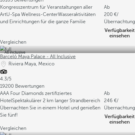
10165 Bewertungen
Kongresszentrum für Veranstaltungen aller
Ab
Art
U-Spa Wellness-Center
Wasseraktivitäten
200
/
und Einrichtungen für die ganze Familie
Übernachtung
Verfügbarkeit
einsehen
Vergleichen
All inclusive
Barceló Maya Palace - All Inclusive
Riviera Maya, Mexico
4.3/5
19200 Bewertungen
AAA Four Diamonds zertifiziertes
Ab
Hotel
Spektakulärer 2 km langer Strandbereich
246
/
Übernachten Sie in einem Hotel und genießen
Übernachtung
Sie fünf!
Verfügbarkeit
einsehen
Vergleichen