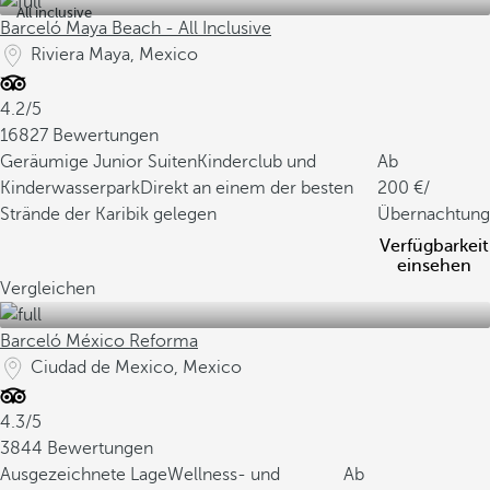
All inclusive
Barceló Maya Beach - All Inclusive
Riviera Maya, Mexico
4.2/5
16827 Bewertungen
Geräumige Junior Suiten
Kinderclub und
Ab
Kinderwasserpark
Direkt an einem der besten
200
/
Strände der Karibik gelegen
Übernachtung
Verfügbarkeit
einsehen
Vergleichen
Barceló México Reforma
Ciudad de Mexico, Mexico
4.3/5
3844 Bewertungen
Ausgezeichnete Lage
Wellness- und
Ab