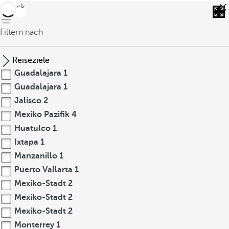
zurück
Filtern nach
Reiseziele
Guadalajara
1
Guadalajara
1
Jalisco
2
Mexiko Pazifik
4
Huatulco
1
Ixtapa
1
Manzanillo
1
Puerto Vallarta
1
Mexiko-Stadt
2
Mexiko-Stadt
2
Mexiko-Stadt
2
Monterrey
1