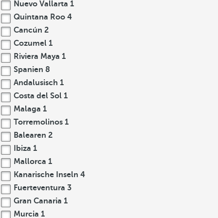
Nuevo Vallarta
1
Quintana Roo
4
Cancún
2
Cozumel
1
Riviera Maya
1
Spanien
8
Andalusisch
1
Costa del Sol
1
Malaga
1
Torremolinos
1
Balearen
2
Ibiza
1
Mallorca
1
Kanarische Inseln
4
Fuerteventura
3
Gran Canaria
1
Murcia
1