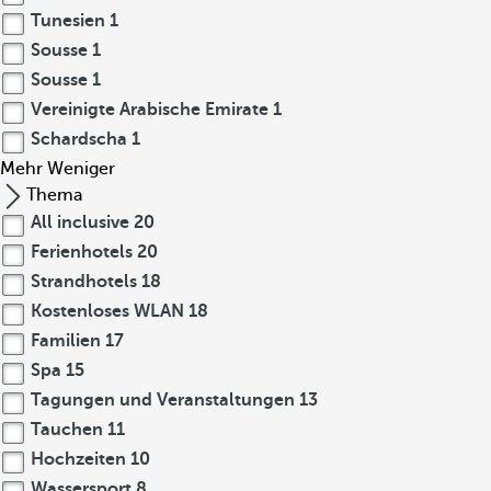
Tunesien
1
Sousse
1
Sousse
1
Vereinigte Arabische Emirate
1
Schardscha
1
Mehr
Weniger
Thema
All inclusive
20
Ferienhotels
20
Strandhotels
18
Kostenloses WLAN
18
Familien
17
Spa
15
Tagungen und Veranstaltungen
13
Tauchen
11
Hochzeiten
10
Wassersport
8