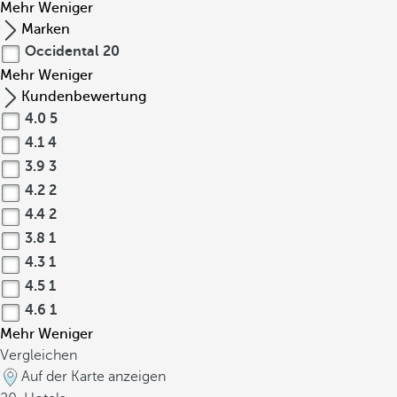
Mehr
Weniger
Marken
Occidental
20
Mehr
Weniger
Kundenbewertung
4.0
5
4.1
4
3.9
3
4.2
2
4.4
2
3.8
1
4.3
1
4.5
1
4.6
1
Mehr
Weniger
Vergleichen
Auf der Karte anzeigen