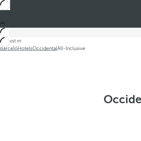
Du bist in
Barceló
Hotels
Occidental
All-Inclusive
Occiden