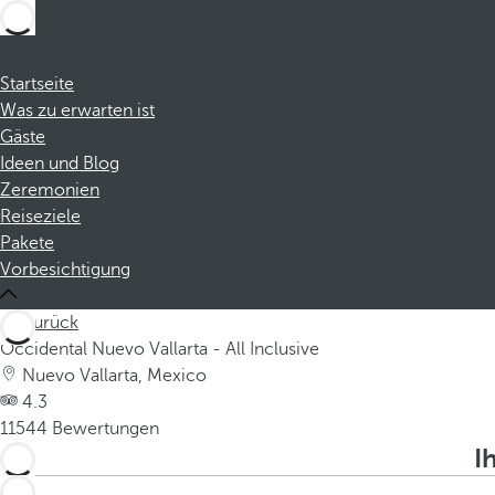
Startseite
Was zu erwarten ist
Gäste
Ideen und Blog
Zeremonien
Reiseziele
Pakete
Vorbesichtigung
Zurück
Occidental Nuevo Vallarta - All Inclusive
Nuevo Vallarta, Mexico
4.3
11544 Bewertungen
I