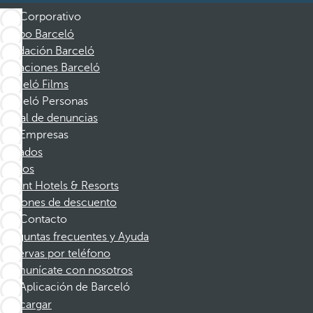
Corporativo
Grupo Barceló
Fundación Barceló
Vacaciones Barceló
Barceló Films
Barceló Personas
Canal de denuncias
Empresas
Afiliados
Socios
Dorint Hotels & Resorts
Cupones de descuento
Contacto
Preguntas frecuentes y Ayuda
Reservas por teléfono
Comunícate con nosotros
Aplicación de Barceló
Descargar