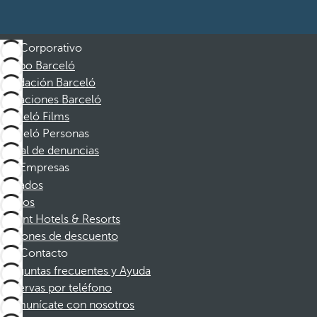
Corporativo
Grupo Barceló
Fundación Barceló
Vacaciones Barceló
Barceló Films
Barceló Personas
Canal de denuncias
Empresas
Afiliados
Socios
Dorint Hotels & Resorts
Cupones de descuento
Contacto
Preguntas frecuentes y Ayuda
Reservas por teléfono
Comunícate con nosotros