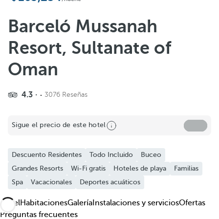
Añadir a favoritos
Ver más fotos y videos
Barceló Mussanah
Resort, Sultanate of
Oman
4.3
3076 Reseñas
Sigue el precio de este hotel
Descuento Residentes
Todo Incluido
Buceo
Grandes Resorts
Wi-Fi gratis
Hoteles de playa
Familias
Spa
Vacacionales
Deportes acuáticos
Hotel
Habitaciones
Galería
Instalaciones y servicios
Ofertas
Preguntas frecuentes