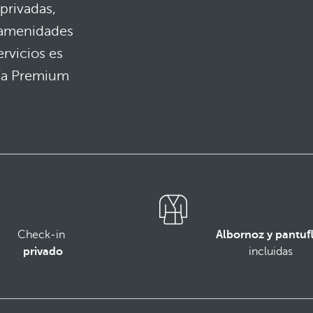
privadas,
y amenidades
ervicios es
ría Premium
Check-in
Albornoz y pantuf
privado
incluidas