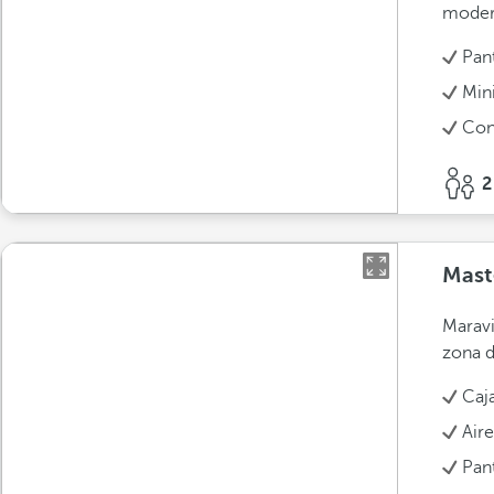
modern
Pant
Min
Con
2
Mast
Maravi
zona d
Caja
Air
Pant