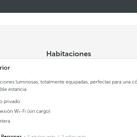
Habitaciones
rior
ciones luminosas, totalmente equipadas, perfectas para una 
ble estancia.
o privado
exión Wi-Fi (sin cargo)
etera
 Personas
3 adultos máx.
/ 2 niños máx.