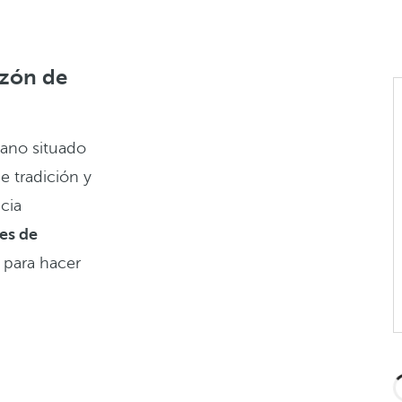
azón de
bano situado
 tradición y
cia
res de
a para hacer