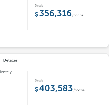
Desde
356,316
/noche
Detalles
iente y
Desde
403,583
/noche