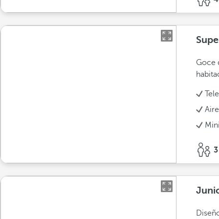
Supe
Goce d
habita
Tele
Air
Min
3
Juni
Diseño