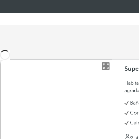
Supe
Habita
agrada
Bañ
Con
Caf
4