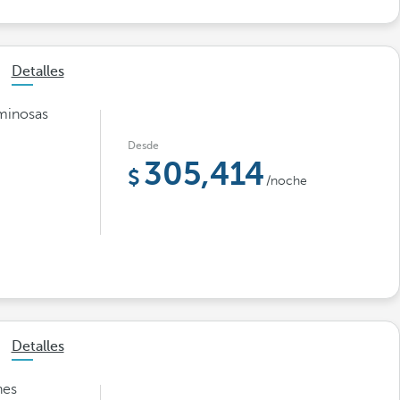
Detalles
minosas
Desde
305,414
/noche
Detalles
nes