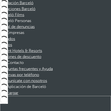
Fundación Barceló
Vacaciones Barceló
Barceló Films
Barceló Personas
Canal de denuncias
Empresas
Afiliados
Socios
Dorint Hotels & Resorts
Cupones de descuento
Contacto
Preguntas frecuentes y Ayuda
Reservas por teléfono
Comunícate con nosotros
Aplicación de Barceló
Descargar