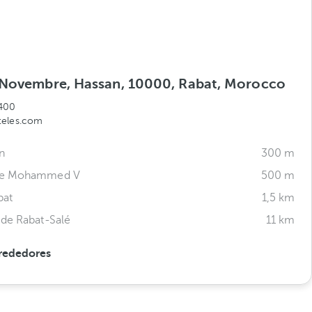
 Novembre, Hassan, 10000, Rabat, Morocco
400
teles.com
n
300 m
de Mohammed V
500 m
bat
1,5 km
de Rabat-Salé
11 km
rededores