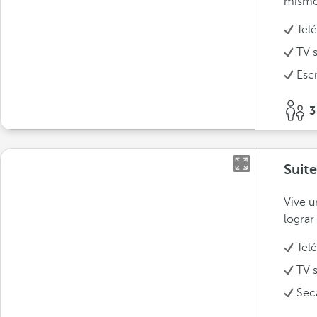
mismo
Tel
TV s
Escr
3
Suit
Vive u
lograr
Tel
TV s
Sec