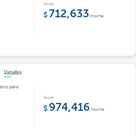
Desde
712,633
/noche
Detalles
ario para
Desde
974,416
/noche