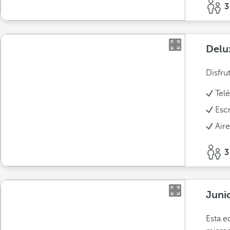
3
Delu
Disfru
Tel
Escr
Air
3
Juni
Esta e