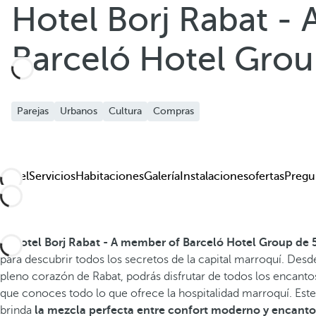
Hotel Borj Rabat -
Barceló Hotel Gro
Parejas
Urbanos
Cultura
Compras
Hotel
Servicios
Habitaciones
Galería
Instalaciones
ofertas
Pregu
El
Hotel Borj Rabat - A member of Barceló Hotel Group de 5
para descubrir todos los secretos de la capital marroquí. Desd
pleno corazón de Rabat, podrás disfrutar de todos los encant
que conoces todo lo que ofrece la hospitalidad marroquí. Este
brinda
la mezcla perfecta entre confort moderno y encanto 