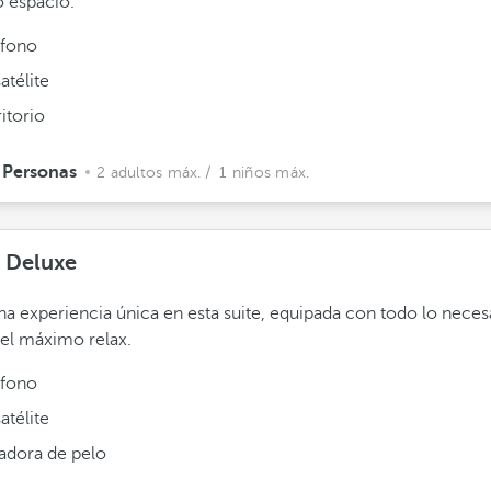
 espacio.
éfono
atélite
itorio
 Personas
2 adultos máx.
/ 1 niños máx.
e Deluxe
na experiencia única en esta suite, equipada con todo lo neces
 el máximo relax.
éfono
atélite
adora de pelo