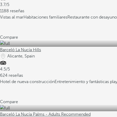
3.7/5
1188 reseñas
Vistas al mar
Habitaciones familiares
Restaurante con desayuno
Compare
Barceló La Nucía Hills
Alicante, Spain
4.5/5
624 reseñas
Hotel de nueva construcción
Entretenimiento y fantásticas pla
Compare
Barceló La Nucía Palms - Adults Recommended