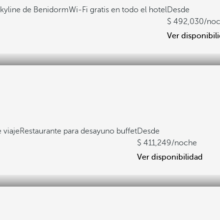
skyline de Benidorm
Wi-Fi gratis en todo el hotel
Desde
492,030
/no
Ver disponibil
 viaje
Restaurante para desayuno buffet
Desde
411,249
/noche
Ver disponibilidad