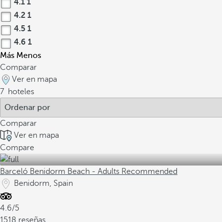
4.1
1
4.2
1
4.5
1
4.6
1
Más
Menos
Comparar
Ver en mapa
7
hoteles
Comparar
Ver en mapa
Compare
Barceló Benidorm Beach - Adults Recommended
Benidorm, Spain
4.6/5
1518 reseñas