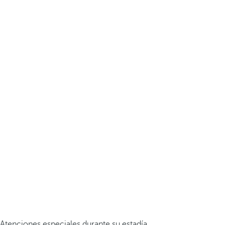
Atenciones especiales durante su estadía