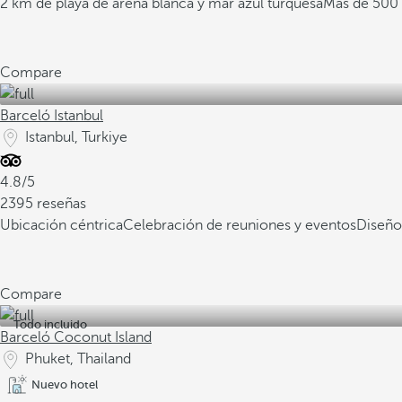
2 km de playa de arena blanca y mar azul turquesa
Más de 500 
Compare
Barceló Istanbul
Istanbul, Turkiye
4.8/5
2395 reseñas
Ubicación céntrica
Celebración de reuniones y eventos
Diseño
Compare
Todo incluido
Barceló Coconut Island
Phuket, Thailand
Nuevo hotel