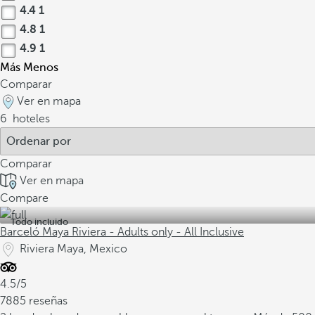
4.4
1
4.8
1
4.9
1
Más
Menos
Comparar
Ver en mapa
6
hoteles
Comparar
Ver en mapa
Compare
Todo incluido
Barceló Maya Riviera - Adults only - All Inclusive
Riviera Maya, Mexico
4.5/5
7885 reseñas