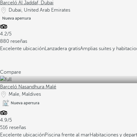
Barceló Al Jaddaf, Dubai
Dubai, United Arab Emirates
Nueva apertura
4.2/5
880 reseñas
Excelente ubicación
Lanzadera gratis
Amplias suites y habitaci
Compare
Barceló Nasandhura Malé
Male, Maldives
Nueva apertura
4.9/5
516 reseñas
Excelente ubicación
Piscina frente al mar
Habitaciones y depa