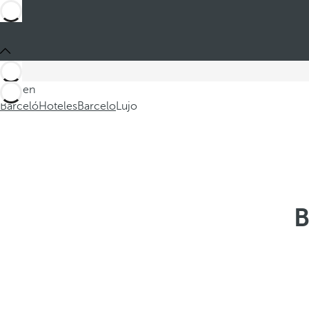
Está en
Barceló
Hoteles
Barcelo
Lujo
B