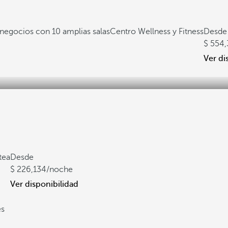
negocios con 10 amplias salas
Centro Wellness y Fitness
Desde
554,
Ver di
tea
Desde
226,134
/noche
Ver disponibilidad
es