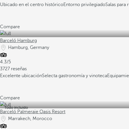
Ubicado en el centro histórico
Entorno privilegiado
Salas para 
Compare
Barceló Hamburg
Hamburg, Germany
4.3/5
3727 reseñas
Excelente ubicación
Selecta gastronomía y vinoteca
Equipamie
Compare
Todo incluido
Barceló Palmeraie Oasis Resort
Marrakech, Morocco