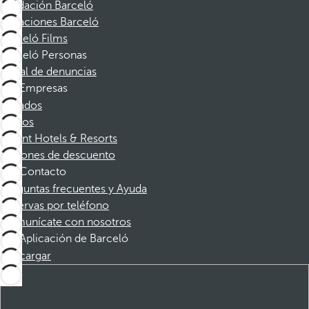
Fundación Barceló
Vacaciones Barceló
Barceló Films
Barceló Personas
Canal de denuncias
Empresas
Afiliados
Socios
Dorint Hotels & Resorts
Cupones de descuento
Contacto
Preguntas frecuentes y Ayuda
Reservas por teléfono
Comunícate con nosotros
Aplicación de Barceló
Descargar