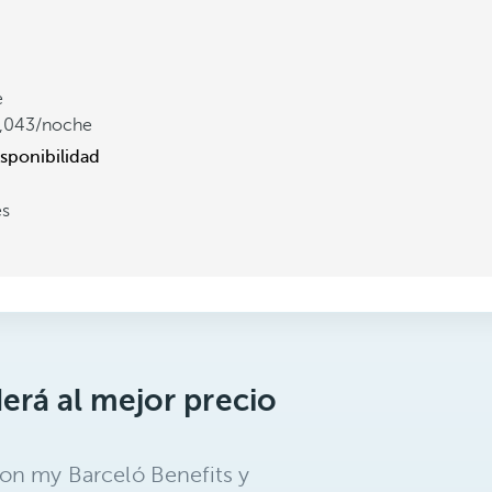
e
,043
/noche
isponibilidad
es
erá al mejor precio
on my Barceló Benefits y