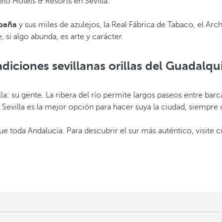
ló Hotels & Resorts en Sevilla.
spaña
y sus miles de azulejos, la Real Fábrica de Tabaco, el Arc
i algo abunda, es arte y carácter.
adiciones sevillanas orillas del Guadalqui
villa: su gente. La ribera del río permite largos paseos entre b
 Sevilla es la mejor opción para hacer suya la ciudad, siempre 
 que toda Andalucía. Para descubrir el sur más auténtico, visite 