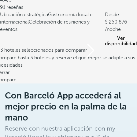
4.4/5
91 reseñas
Ubicación estratégica
Gastronomía local e
Desde
internacional
Celebración de reuniones y
250,876
eventos
/noche
Ver
disponibilidad
/3 hoteles seleccionados para comparar
mpare hasta 3 hoteles y reserve el que mejor se adapte a sus
ecesidades
errar
ompare
Con Barceló App accederá al
mejor precio en la palma de la
mano
Reserve con nuestra aplicación con my