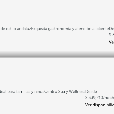
de estilo andaluz
Exquisita gastronomía y atención al cliente
De
Ve
deal para familias y niños
Centro Spa y Wellness
Desde
339,210
/noc
Ver disponibili