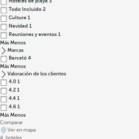
Hoteles de playa
3
Todo Incluido
2
Cultura
1
Navidad
1
Reuniones y eventos
1
Más
Menos
Marcas
Barceló
4
Más
Menos
Valoración de los clientes
4.0
1
4.2
1
4.4
1
4.6
1
Más
Menos
Comparar
Ver en mapa
4
hoteles