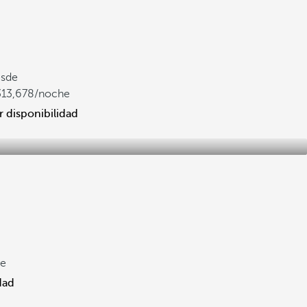
sde
313,678
/noche
r disponibilidad
he
dad