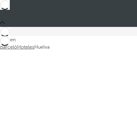
Está en
Barceló
Hoteles
Huelva