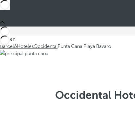
Está en
Barceló
Hoteles
Occidental
Punta Cana Playa Bavaro
Occidental Hote