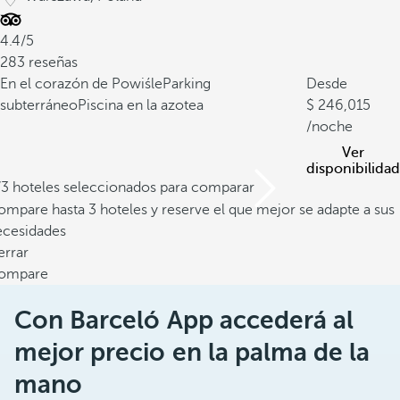
4.4/5
283 reseñas
En el corazón de Powiśle
Parking
Desde
subterráneo
Piscina en la azotea
246,015
/noche
Ver
disponibilidad
/3 hoteles seleccionados para comparar
mpare hasta 3 hoteles y reserve el que mejor se adapte a sus
ecesidades
errar
ompare
Con Barceló App accederá al
mejor precio en la palma de la
mano