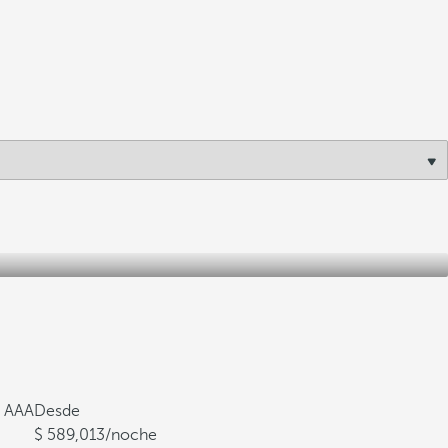
a AAA
Desde
589,013
/noche