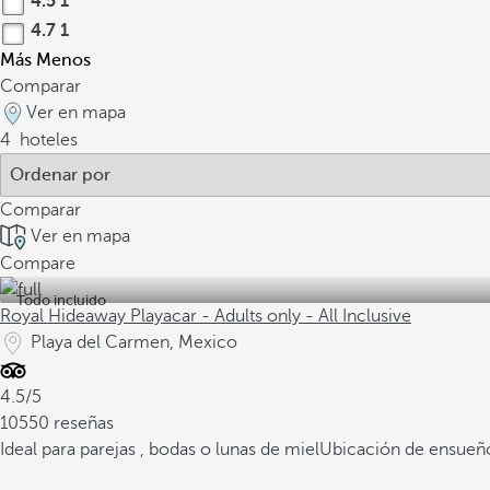
4.5
1
4.7
1
Más
Menos
Comparar
Ver en mapa
4
hoteles
Comparar
Ver en mapa
Compare
Todo incluido
Royal Hideaway Playacar - Adults only - All Inclusive
Playa del Carmen, Mexico
4.5/5
10550 reseñas
Ideal para parejas , bodas o lunas de miel
Ubicación de ensueño