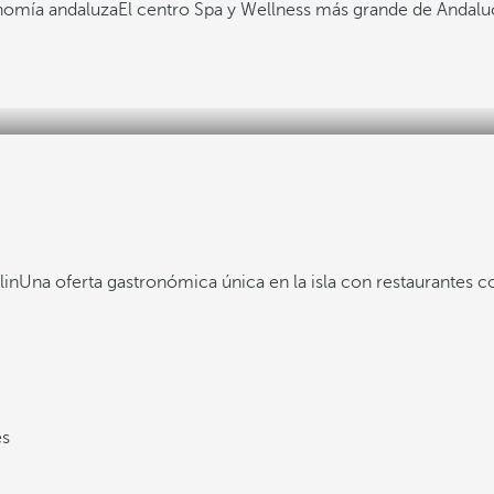
nomía andaluza
El centro Spa y Wellness más grande de Andalu
lin
Una oferta gastronómica única en la isla con restaurantes co
es