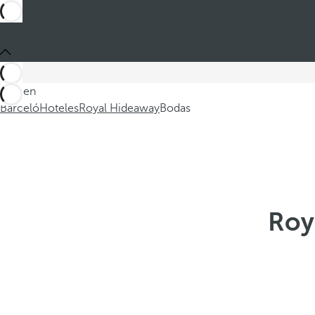
Está en
Barceló
Hoteles
Royal Hideaway
Bodas
Roy