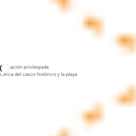
c
i
ó
n
.
D
e
s
p
Ubicación privilegiada
u
Cerca del casco histórico y la playa
é
s
d
e
i
n
t
r