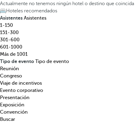
e
a
Actualmente no tenemos ningún hotel o destino que coincida
l
t
Hoteles recomendados
,
e
Asistentes
Asistentes
d
c
1-150
e
l
151-300
s
a
301-600
t
d
601-1000
i
e
Más de 1001
n
f
Tipo de evento
Tipo de evento
o
l
Reunión
,
e
Congreso
t
c
Viaje de incentivos
e
h
Evento corporativo
m
a
Presentación
á
h
Exposición
t
a
Convención
i
c
Buscar
c
i
a
a