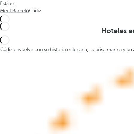
Está en
.
a
Meet Barceló
Cádiz
.
b
.
a
j
Hoteles e
o
,
s
Cádiz envuelve con su historia milenaria, su brisa marina y un
e
a
b
r
e
l
a
v
e
n
t