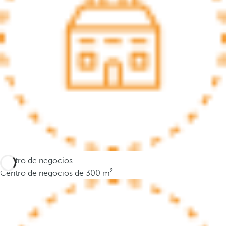
a
n
a
e
m
e
r
g
e
n
t
e
y
Centro de negocios
e
Centro de negocios de 300 m²
l
f
o
c
o