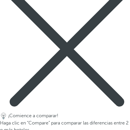
a
a
b
a
j
o
p
a
r
a
n
a
v
e
g
a
r
¡Comience a comparar!
a
Haga clic en “Compare” para comparar las diferencias entre 2
l