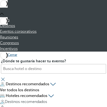
Inicio
Destinos
Eventos corporativos
Reuniones
Congresos
Incentivos
Cerrar
B
A
¿Dónde te gustaría hacer tu evento?
u
l
s
p
q
u
u
l
Destinos recomendados
e
s
Ver todos los destinos
h
a
Hoteles recomendados
o
r
Destinos recomendados
t
l