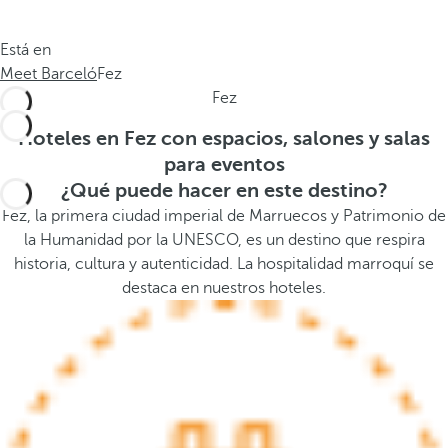
a
a
.
a
Está en
.
b
Meet Barceló
Fez
.
a
Fez
j
o
Hoteles en Fez con espacios, salones y salas
,
para eventos
s
¿Qué puede hacer en este destino?
e
Fez, la primera ciudad imperial de Marruecos y Patrimonio de
a
la Humanidad por la UNESCO, es un destino que respira
b
historia, cultura y autenticidad. La hospitalidad marroquí se
r
destaca en nuestros hoteles.
e
l
a
v
e
n
t