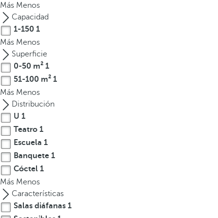
Más
Menos
t
Capacidad
e
1-150
1
r
Más
Menos
e
Superficie
s
0-50 m²
1
,
51-100 m²
1
p
Más
Menos
u
Distribución
e
d
U
1
e
Teatro
1
s
Escuela
1
p
Banquete
1
u
Cóctel
1
l
Más
Menos
s
Características
a
Salas diáfanas
1
r