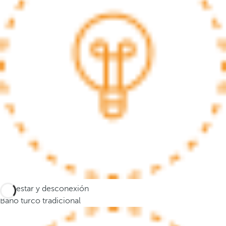
s
e
m
u
e
v
e
a
l
a
p
r
i
m
e
Bienestar y desconexión
r
Baño turco tradicional
a
o