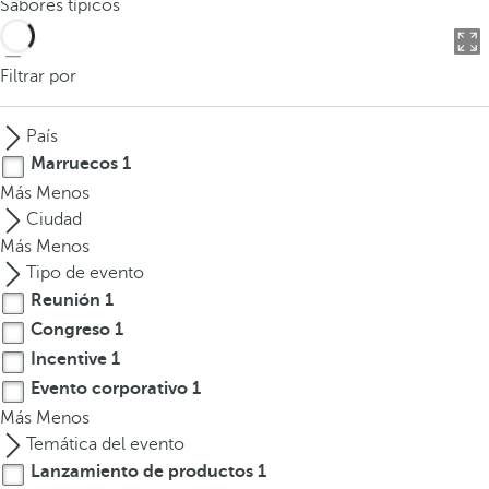
Sabores típicos
o
d
u
Filtrar por
c
i
País
r
Marruecos
1
t
Más
Menos
r
Ciudad
e
Más
Menos
s
Tipo de evento
o
Reunión
1
m
Congreso
1
á
s
Incentive
1
c
Evento corporativo
1
a
Más
Menos
r
Temática del evento
a
Lanzamiento de productos
1
c