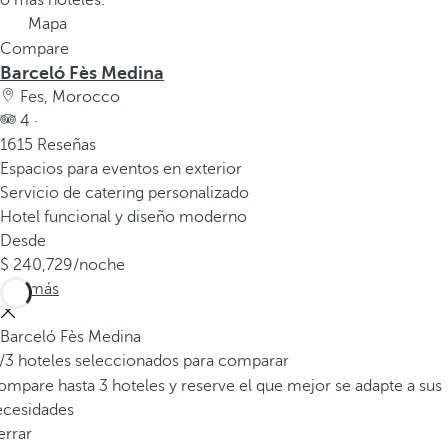
o más hoteles.
a
Mapa
p
Compare
r
Barceló Fès Medina
i
Fes, Morocco
m
4 ·
e
1615 Reseñas
r
Espacios para eventos en exterior
a
Servicio de catering personalizado
o
Hotel funcional y diseño moderno
p
Desde
c
240,729
/noche
i
Ver más
ó
n
Barceló Fès Medina
d
/3 hoteles seleccionados para comparar
e
mpare hasta 3 hoteles y reserve el que mejor se adapte a sus
l
ecesidades
a
errar