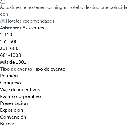
e
a
Actualmente no tenemos ningún hotel o destino que coincida
l
t
con
,
e
Hoteles recomendados
d
c
Asistentes
Asistentes
e
l
1-150
s
a
151-300
t
d
301-600
i
e
601-1000
n
f
Más de 1001
o
l
Tipo de evento
Tipo de evento
,
e
Reunión
t
c
Congreso
e
h
Viaje de incentivos
m
a
Evento corporativo
á
h
Presentación
t
a
Exposición
i
c
Convención
c
i
Buscar