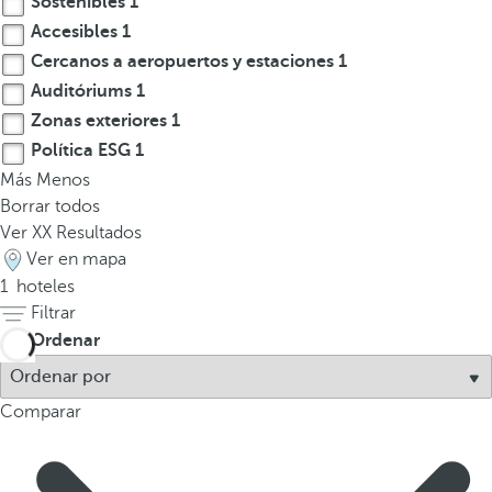
Sostenibles
1
l
Accesibles
1
a
t
Cercanos a aeropuertos y estaciones
1
e
Auditóriums
1
c
Zonas exteriores
1
l
Política ESG
1
a
Más
Menos
d
Borrar todos
e
Ver
XX
Resultados
f
Ver en mapa
l
1
hoteles
e
Filtrar
c
Ordenar
h
a
h
Comparar
a
c
i