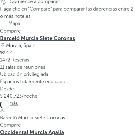
¡Comience a comparar!
a
Haga clic en “Compare” para comparar las diferencias entre 2
p
o más hoteles.
r
Mapa
i
Compare
m
Barceló Murcia Siete Coronas
e
Murcia, Spain
r
4.4 ·
a
1472 Reseñas
o
11 salas de reuniones
p
Ubicación privilegiada
c
Espacios totalmente equipados
i
Desde
ó
240,723
/noche
n
Ver más
d
e
Barceló Murcia Siete Coronas
l
Compare
a
Occidental Murcia Agalia