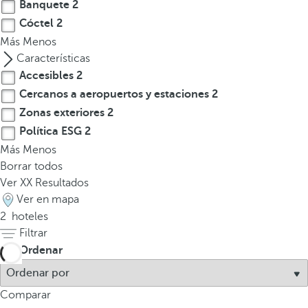
l
Banquete
2
a
Cóctel
2
t
Más
Menos
e
Características
c
Accesibles
2
l
Cercanos a aeropuertos y estaciones
2
a
Zonas exteriores
2
d
Política ESG
2
e
Más
Menos
f
Borrar todos
l
Ver
XX
Resultados
e
Ver en mapa
c
2
hoteles
h
Filtrar
a
Ordenar
h
a
c
Comparar
i