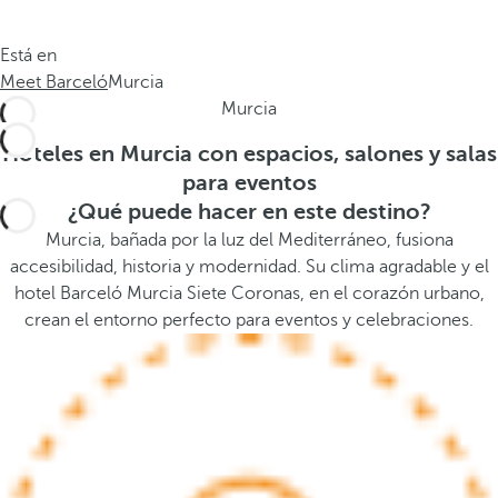
a
a
.
a
Está en
.
b
Meet Barceló
Murcia
.
a
Murcia
j
o
Hoteles en Murcia con espacios, salones y salas
,
para eventos
s
¿Qué puede hacer en este destino?
e
Murcia, bañada por la luz del Mediterráneo, fusiona
a
accesibilidad, historia y modernidad. Su clima agradable y el
b
hotel Barceló Murcia Siete Coronas, en el corazón urbano,
r
crean el entorno perfecto para eventos y celebraciones.
e
l
a
v
e
n
t