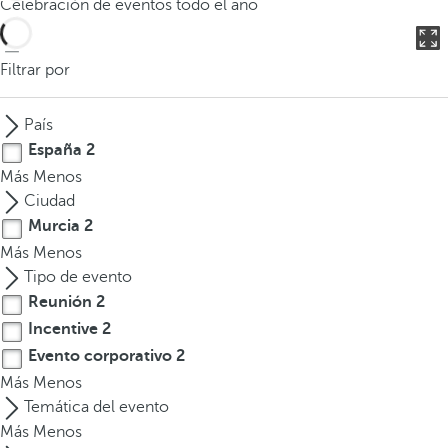
Celebración de eventos todo el año
o
d
u
Filtrar por
c
i
País
r
España
2
t
Más
Menos
r
Ciudad
e
Murcia
2
s
Más
Menos
o
Tipo de evento
m
Reunión
2
á
s
Incentive
2
c
Evento corporativo
2
a
Más
Menos
r
Temática del evento
a
Más
Menos
c