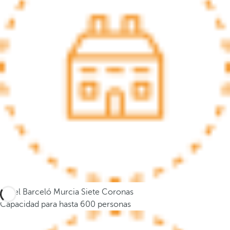
s
e
m
u
e
v
e
a
l
a
p
r
i
m
e
Hotel Barceló Murcia Siete Coronas
r
Capacidad para hasta 600 personas
a
o