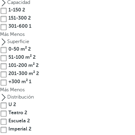
Capacidad
t
1-150
2
e
151-300
2
r
301-600
1
e
Más
Menos
s
Superficie
,
0-50 m²
2
p
51-100 m²
2
u
e
101-200 m²
2
d
201-300 m²
2
e
+300 m²
1
s
Más
Menos
p
Distribución
u
U
2
l
Teatro
2
s
Escuela
2
a
Imperial
2
r