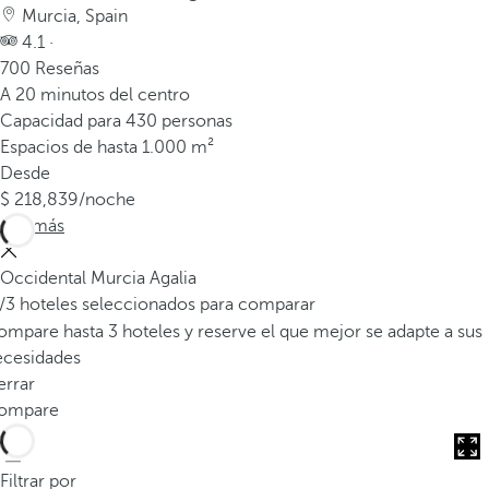
v
Murcia, Spain
e
4.1 ·
n
700 Reseñas
t
A 20 minutos del centro
a
Capacidad para 430 personas
n
Espacios de hasta 1.000 m²
a
Desde
e
218,839
/noche
m
Ver más
e
r
Occidental Murcia Agalia
g
/3 hoteles seleccionados para comparar
e
mpare hasta 3 hoteles y reserve el que mejor se adapte a sus
n
ecesidades
t
errar
e
ompare
.
Filtrar por