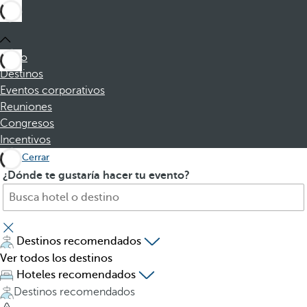
Inicio
Destinos
Eventos corporativos
Reuniones
Congresos
Incentivos
Cerrar
B
A
¿Dónde te gustaría hacer tu evento?
u
l
s
p
q
u
u
l
Destinos recomendados
e
s
Ver todos los destinos
h
a
Hoteles recomendados
o
r
Destinos recomendados
t
l