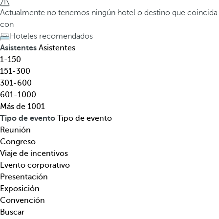
e
a
Actualmente no tenemos ningún hotel o destino que coincida
l
t
con
,
e
Hoteles recomendados
d
c
Asistentes
Asistentes
e
l
1-150
s
a
151-300
t
d
301-600
i
e
601-1000
n
f
Más de 1001
o
l
Tipo de evento
Tipo de evento
,
e
Reunión
t
c
Congreso
e
h
Viaje de incentivos
m
a
Evento corporativo
á
h
Presentación
t
a
Exposición
i
c
Convención
c
i
Buscar