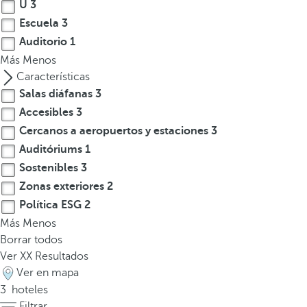
l
U
3
a
Escuela
3
t
Auditorio
1
e
Más
Menos
c
Características
l
Salas diáfanas
3
a
Accesibles
3
d
Cercanos a aeropuertos y estaciones
3
e
Auditóriums
1
f
Sostenibles
3
l
e
Zonas exteriores
2
c
Política ESG
2
h
Más
Menos
a
Borrar todos
h
Ver
XX
Resultados
a
Ver en mapa
c
3
hoteles
i
Filtrar