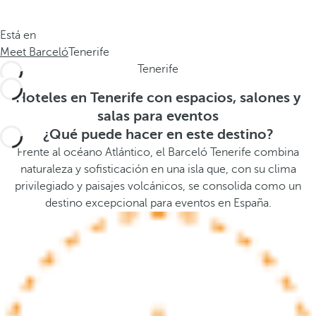
a
a
.
a
Está en
.
b
Meet Barceló
Tenerife
.
a
Tenerife
j
o
Hoteles en Tenerife con espacios, salones y
,
salas para eventos
s
¿Qué puede hacer en este destino?
e
Frente al océano Atlántico, el Barceló Tenerife combina
a
naturaleza y sofisticación en una isla que, con su clima
b
privilegiado y paisajes volcánicos, se consolida como un
r
destino excepcional para eventos en España.
e
l
a
v
e
n
t