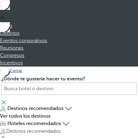
Inicio
Destinos
Eventos corporativos
Reuniones
Congresos
Incentivos
Cerrar
B
A
¿Dónde te gustaría hacer tu evento?
u
l
s
p
q
u
u
l
Destinos recomendados
e
s
Ver todos los destinos
h
a
Hoteles recomendados
o
r
Destinos recomendados
t
l