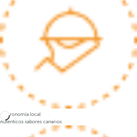
s
e
m
u
e
v
e
a
l
a
p
r
i
m
e
Gastronomía local
r
Auténticos sabores canarios
a
o