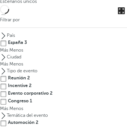
Escenarios únicos
o
d
u
Filtrar por
c
i
País
r
España
3
t
Más
Menos
r
Ciudad
e
Más
Menos
s
Tipo de evento
o
Reunión
2
m
Incentive
2
á
s
Evento corporativo
2
c
Congreso
1
a
Más
Menos
r
Temática del evento
a
Automoción
2
c