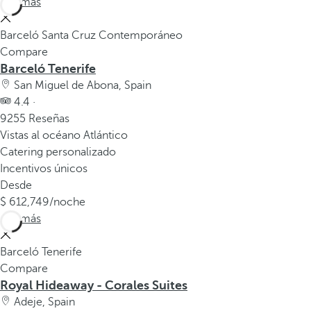
Ver más
v
e
Barceló Santa Cruz Contemporáneo
n
Compare
t
Barceló Tenerife
a
San Miguel de Abona, Spain
n
4.4 ·
a
9255 Reseñas
e
Vistas al océano Atlántico
m
Catering personalizado
e
Incentivos únicos
r
Desde
g
612,749
/noche
e
Ver más
n
t
Barceló Tenerife
e
Compare
.
Royal Hideaway - Corales Suites
Adeje, Spain