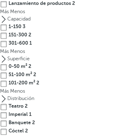
Lanzamiento de productos
2
t
Más
Menos
e
Capacidad
r
1-150
3
e
151-300
2
s
301-600
1
,
p
Más
Menos
u
Superficie
e
0-50 m²
2
d
51-100 m²
2
e
101-200 m²
2
s
Más
Menos
p
Distribución
u
Teatro
2
l
Imperial
1
s
Banquete
2
a
Cóctel
2
r