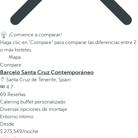
a
p
r
i
¡Comience a comparar!
m
Haga clic en “Compare” para comparar las diferencias entre 2
e
o más hoteles.
r
Mapa
a
Compare
o
Barceló Santa Cruz Contemporáneo
p
Santa Cruz de Tenerife, Spain
c
4.7 ·
i
69 Reseñas
ó
Catering buffet personalizado
n
Diversas opciones de montaje
d
Entorno íntimo
e
Desde
l
273,549
/noche
a