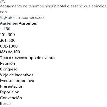
e
a
Actualmente no tenemos ningún hotel o destino que coincida
l
t
con
,
e
Hoteles recomendados
d
c
Asistentes
Asistentes
e
l
1-150
s
a
151-300
t
d
301-600
i
e
601-1000
n
f
Más de 1001
o
l
Tipo de evento
Tipo de evento
,
e
Reunión
t
c
Congreso
e
h
Viaje de incentivos
m
a
Evento corporativo
á
h
Presentación
t
a
Exposición
i
c
Convención
c
i
Buscar