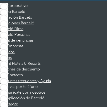
Corporativo
Grupo Barceló
Fundación Barceló
Vacaciones Barceló
Barceló Films
Barceló Personas
Canal de denuncias
Empresas
Afiliados
Socios
Dorint Hotels & Resorts
Cupones de descuento
Contacto
Preguntas frecuentes y Ayuda
Reservas por teléfono
Comunícate con nosotros
Aplicación de Barceló
Descargar