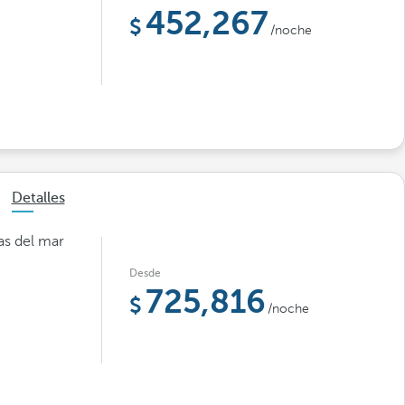
452,267
/noche
Detalles
as del mar
Desde
725,816
/noche