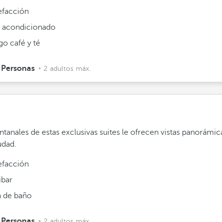
efacción
e acondicionado
go café y té
 Personas
2 adultos máx.
ntanales de estas exclusivas suites le ofrecen vistas panorámic
udad.
efacción
ibar
a de baño
 Personas
2 adultos máx.