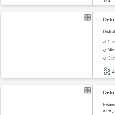
Delu
Disfru
Cal
Min
Con
2
Delu
Reláje
inmejo