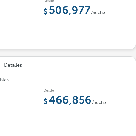
Desde
506,977
/noche
Detalles
íbles
Desde
466,856
/noche