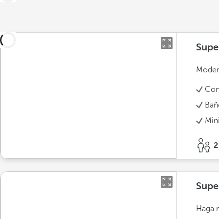
Supe
Modern
Con
Bañ
Min
2
Supe
Haga m