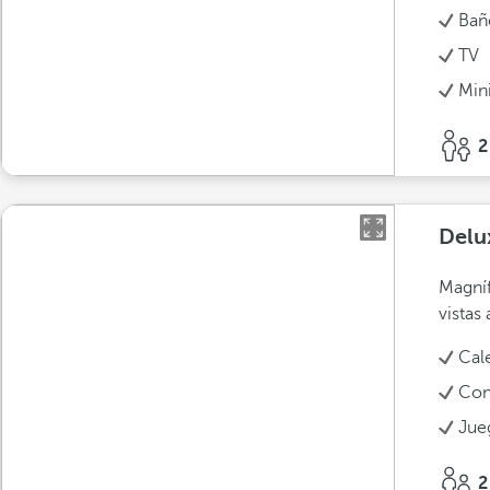
Bañ
TV
Min
2
Delu
Magníf
vistas 
Cal
Con
Jue
2