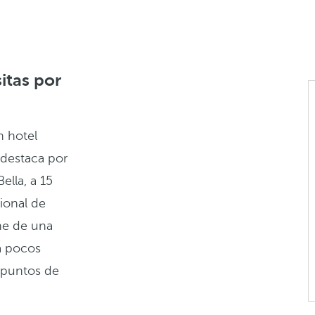
sitas por
n hotel
destaca por
lla, a 15
ional de
ne de una
 a pocos
s puntos de