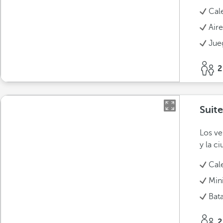
Cal
Air
Jue
2
Suite
Los ve
y la ci
Cal
Min
Bat
2