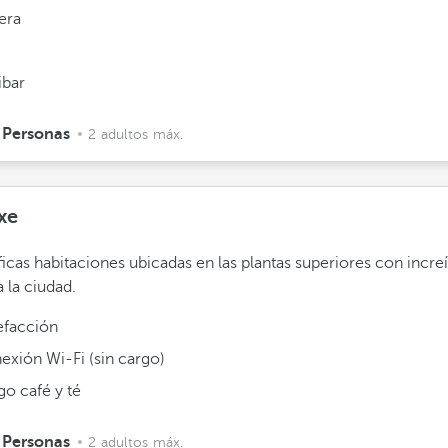
era
ibar
 Personas
2 adultos máx.
xe
icas habitaciones ubicadas en las plantas superiores con incre
a la ciudad.
efacción
exión Wi-Fi (sin cargo)
go café y té
 Personas
2 adultos máx.