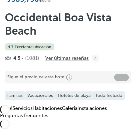
Añadir a favoritos
/noche
Ver más fotos y videos
Occidental Boa Vista
Beach
4.7
·
Excelente ubicación
4.5
(1081)
Ver últimas reseñas
Sigue el precio de este hotel
Familias
Vacacionales
Hoteles de playa
Todo Incluido
Hotel
Servicios
Habitaciones
Galería
Instalaciones
Preguntas frecuentes