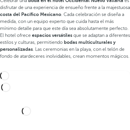
Celebrar una
boda en el hotel Occidental Nuevo Vallarta
es
disfrutar de una experiencia de ensueño frente a la majestuosa
costa del Pacífico Mexicano
. Cada celebración se diseña a
medida, con un equipo experto que cuida hasta el más
mínimo detalle para que este día sea absolutamente perfecto.
El hotel ofrece
espacios versátiles
que se adaptan a diferentes
estilos y culturas, permitiendo
bodas multiculturales y
personalizadas
. Las ceremonias en la playa, con el telón de
fondo de atardeceres inolvidables, crean momentos mágicos.
¿Te gustaría celebrar tu boda
en este hotel de ensueño?
Descubra un lugar idílico y un hotel con