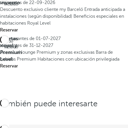
Invierno
Viaja antes de
22-09-2026
incluido
Descuento exclusivo cliente my Barceló
Entrada anticipada a
instalaciones (según disponibilidad)
Beneficios especiales en
habitaciones Royal Level
Reservar
Ofertas
Reserva antes de
01-07-2027
Todo
Royal y
Viaja antes de
31-12-2027
incluido
Premium
Acceso al lounge Premium y zonas exclusivas
Barra de
Level
bebidas Premium
Habitaciones con ubicación privilegiada
Reservar
También puede interesarte