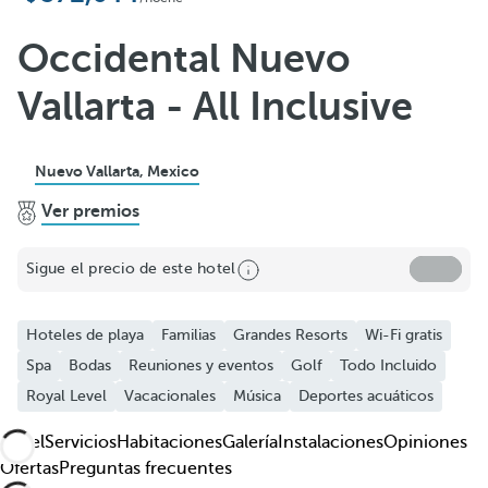
Añadir a favoritos
Ver más fotos y videos
Occidental Nuevo
Vallarta - All Inclusive
Nuevo Vallarta, Mexico
Ver premios
Sigue el precio de este hotel
Hoteles de playa
Familias
Grandes Resorts
Wi-Fi gratis
Spa
Bodas
Reuniones y eventos
Golf
Todo Incluido
Royal Level
Vacacionales
Música
Deportes acuáticos
Hotel
Servicios
Habitaciones
Galería
Instalaciones
Opiniones
Ofertas
Preguntas frecuentes