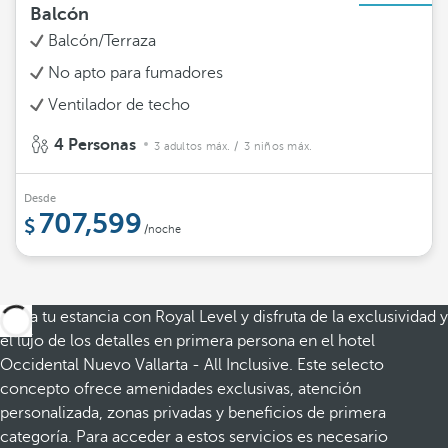
Balcón
Balcón/Terraza
No apto para fumadores
Ventilador de techo
4 Personas
3 adultos máx.
/ 3 niños máx.
Desde
707,599
/noche
Eleva tu estancia con Royal Level y disfruta de la exclusividad y
el lujo de los detalles en primera persona en el hotel
Occidental Nuevo Vallarta - All Inclusive. Este selecto
concepto ofrece amenidades exclusivas, atención
personalizada, zonas privadas y beneficios de primera
categoría. Para acceder a estos servicios es necesario