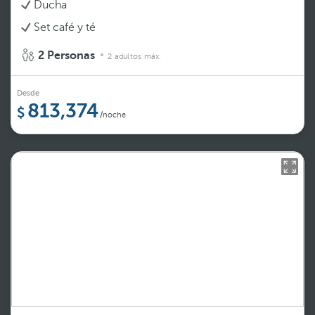
Ducha
Set café y té
2 Personas
2 adultos máx.
Desde
813,374
/noche