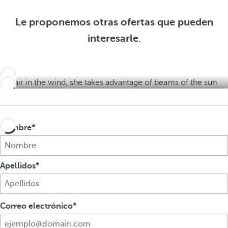
f
o
b
e
f
Le proponemos otras ofertas que pueden
l
r
e
interesarle.
t
e
r
a
s
t
s
a
s
Nombre
Apellidos
Correo electrónico