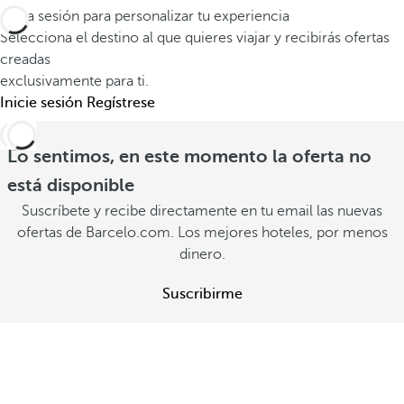
l
Inicia sesión para personalizar tu experiencia
s
i
d
Selecciona el destino al que quieres viajar y recibirás ofertas
y
t
e
creadas
m
a
e
exclusivamente para ti.
e
c
x
Inicie sesión
Regístrese
m
i
p
o
o
e
Lo sentimos, en este momento la oferta no
r
n
r
está disponible
a
e
i
Suscríbete y recibe directamente en tu email las nuevas
b
s
e
ofertas de Barcelo.com. Los mejores hoteles, por menos
l
d
n
dinero.
e
i
c
s
Suscribirme
s
i
V
p
a
e
o
V
r
n
e
o
r
i