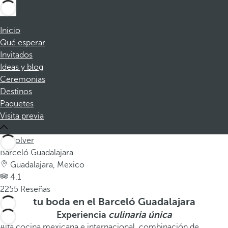
Inicio
Qué esperar
Invitados
Ideas y blog
Ceremonias
Destinos
Paquetes
Visita previa
Volver
Barceló Guadalajara
Guadalajara, Mexico
4.1
2255 Reseñas
tu boda en el Barceló Guadalajara
Experiencia
culinaria única
Alta cocina mexicana e internacional, combinación de