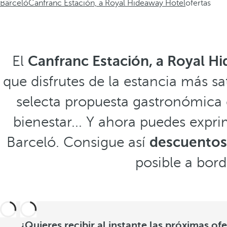
Barceló
Canfranc Estación, a Royal Hideaway Hotel
ofertas
El
Canfranc Estación, a Royal H
que disfrutes de la estancia más sa
selecta propuesta gastronómica q
bienestar... Y ahora puedes expr
Barceló. Consigue así
descuentos 
posible a bor
¿Quieres recibir al instante las próximas of