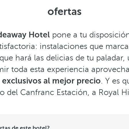
ofertas
ideaway Hotel
pone a tu disposició
tisfactoria: instalaciones que marc
ue hará las delicias de tu paladar
imir toda esta experiencia aprovech
exclusivos al mejor precio
. Y es q
do del Canfranc Estación, a Royal H
ertas de este hotel?