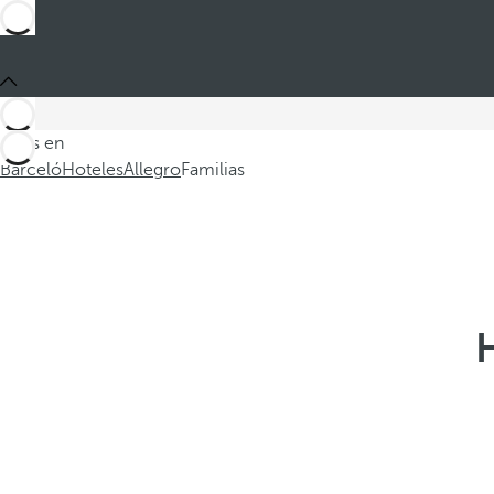
Estás en
Barceló
Hoteles
Allegro
Familias
H