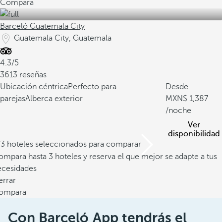
Compara
Barceló Guatemala City
Guatemala City, Guatemala
4.3/5
3613 reseñas
Ubicación céntrica
Perfecto para
Desde
parejas
Alberca exterior
1,387
/noche
Ver
disponibilidad
/3 hoteles seleccionados para comparar
mpara hasta 3 hoteles y reserva el que mejor se adapte a tus
ecesidades
errar
ompara
Con Barceló App tendrás el