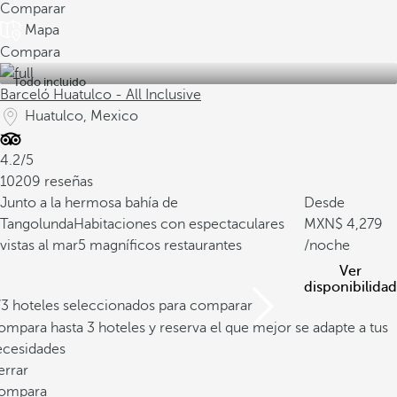
Comparar
Mapa
Compara
Todo incluido
Barceló Huatulco - All Inclusive
Huatulco, Mexico
4.2/5
10209 reseñas
Junto a la hermosa bahía de
Desde
Tangolunda
Habitaciones con espectaculares
4,279
vistas al mar
5 magníficos restaurantes
/noche
Ver
disponibilidad
/3 hoteles seleccionados para comparar
mpara hasta 3 hoteles y reserva el que mejor se adapte a tus
ecesidades
errar
ompara