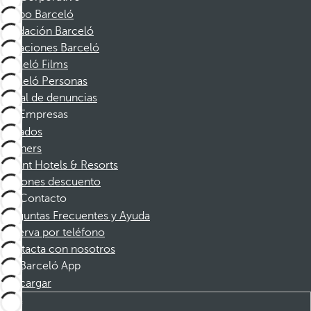
Grupo Barceló
Fundación Barceló
Vacaciones Barceló
Barceló Films
Barceló Personas
Canal de denuncias
Empresas
Afiliados
Partners
Dorint Hotels & Resorts
Cupones descuento
Contacto
Preguntas Frecuentes y Ayuda
Reserva por teléfono
Contacta con nosotros
Barceló App
Descargar