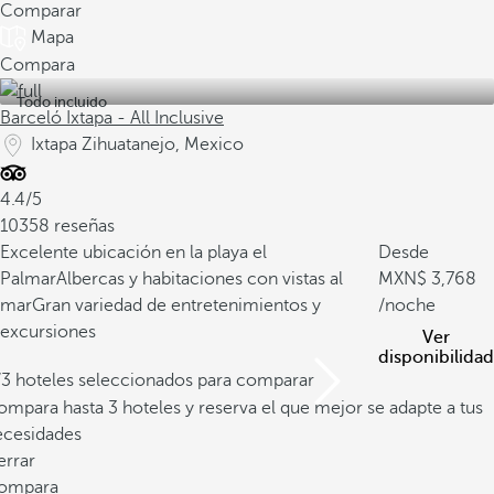
Comparar
Mapa
Compara
Todo incluido
Barceló Ixtapa - All Inclusive
Ixtapa Zihuatanejo, Mexico
4.4/5
10358 reseñas
Excelente ubicación en la playa el
Desde
Palmar
Albercas y habitaciones con vistas al
3,768
mar
Gran variedad de entretenimientos y
/noche
excursiones
Ver
disponibilidad
/3 hoteles seleccionados para comparar
mpara hasta 3 hoteles y reserva el que mejor se adapte a tus
ecesidades
errar
ompara