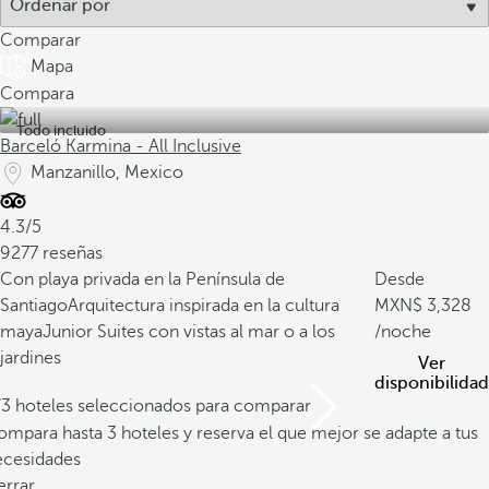
Comparar
Mapa
Compara
Todo incluido
Barceló Karmina - All Inclusive
Manzanillo, Mexico
4.3/5
9277 reseñas
Con playa privada en la Península de
Desde
Santiago
Arquitectura inspirada en la cultura
3,328
maya
Junior Suites con vistas al mar o a los
/noche
jardines
Ver
disponibilidad
/3 hoteles seleccionados para comparar
mpara hasta 3 hoteles y reserva el que mejor se adapte a tus
ecesidades
errar