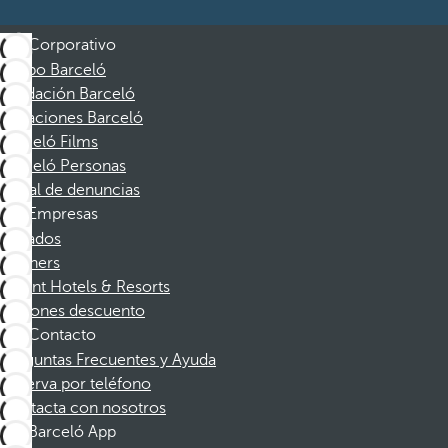
Corporativo
Grupo Barceló
Fundación Barceló
Vacaciones Barceló
Barceló Films
Barceló Personas
Canal de denuncias
Empresas
Afiliados
Partners
Dorint Hotels & Resorts
Cupones descuento
Contacto
Preguntas Frecuentes y Ayuda
Reserva por teléfono
Contacta con nosotros
Barceló App