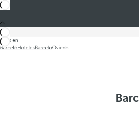
Estás en
Barceló
Hoteles
Barcelo
Oviedo
Barc