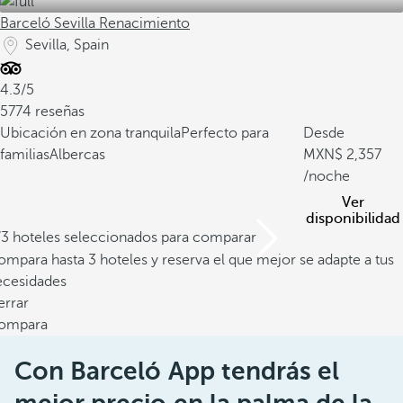
Barceló Sevilla Renacimiento
Sevilla, Spain
4.3/5
5774 reseñas
Ubicación en zona tranquila
Perfecto para
Desde
familias
Albercas
2,357
/noche
Ver
disponibilidad
/3 hoteles seleccionados para comparar
mpara hasta 3 hoteles y reserva el que mejor se adapte a tus
ecesidades
errar
ompara
Con Barceló App tendrás el