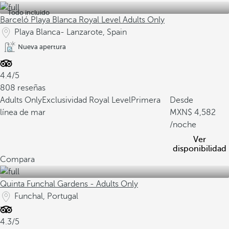
Todo incluido
Barceló Playa Blanca Royal Level Adults Only
Playa Blanca- Lanzarote, Spain
Nueva apertura
4.4/5
808 reseñas
Adults Only
Exclusividad Royal Level
Primera
Desde
línea de mar
4,582
/noche
Ver
disponibilidad
Compara
Quinta Funchal Gardens - Adults Only
Funchal, Portugal
4.3/5