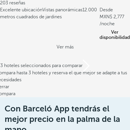
203 reseñas
Excelente ubicación
Vistas panorámicas
12.000
Desde
metros cuadrados de jardines
2,777
/noche
Ver
disponibilidad
Ver más
/3 hoteles seleccionados para comparar
mpara hasta 3 hoteles y reserva el que mejor se adapte a tus
ecesidades
errar
ompara
Con Barceló App tendrás el
mejor precio en la palma de la
mano