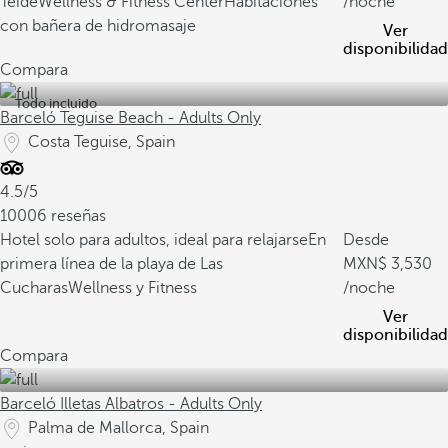
Teide
Wellness & Fitness Center
Habitaciones
/noche
con bañera de hidromasaje
Ver
disponibilidad
Compara
Todo incluido
Barceló Teguise Beach - Adults Only
Costa Teguise, Spain
4.5/5
10006 reseñas
Hotel solo para adultos, ideal para relajarse
En
Desde
primera línea de la playa de Las
3,530
Cucharas
Wellness y Fitness
/noche
Ver
disponibilidad
Compara
Barceló Illetas Albatros - Adults Only
Palma de Mallorca, Spain