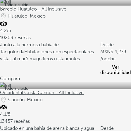
Todo incluido
Barceló Huatulco - All Inclusive
Huatulco, Mexico
4.2/5
10209 reseñas
Junto a la hermosa bahía de
Desde
Tangolunda
Habitaciones con espectaculares
4,279
vistas al mar
5 magníficos restaurantes
/noche
Ver
disponibilidad
Compara
Todo incluido
Occidental Costa Cancún - All Inclusive
Cancún, Mexico
4.1/5
13457 reseñas
Ubicado en una bahía de arena blanca y agua
Desde