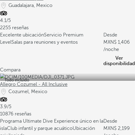
Guadalajara, Mexico
4.1/5
2255 reseñas
Excelente ubicación
Servicio Premium
Desde
Level
Salas para reuniones y eventos
1,406
/noche
Ver
disponibilidad
Compara
Todo incluido
Allegro Cozumel - All Inclusive
Cozumel, Mexico
3.9/5
10876 reseñas
Programa Ultimate Dive Experience único en la
Desde
isla
Club infantil y parque acuático
Ubicación
2,199