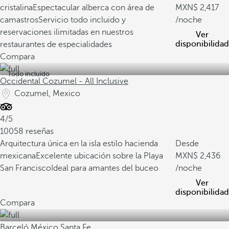
cristalina
Espectacular alberca con área de
2,417
camastros
Servicio todo incluido y
/noche
reservaciones ilimitadas en nuestros
Ver
disponibilidad
restaurantes de especialidades
Compara
Todo incluido
Occidental Cozumel - All Inclusive
Cozumel, Mexico
4/5
10058 reseñas
Arquitectura única en la isla estilo hacienda
Desde
mexicana
Excelente ubicación sobre la Playa
2,436
San Francisco
Ideal para amantes del buceo
/noche
Ver
disponibilidad
Compara
Barceló México Santa Fe