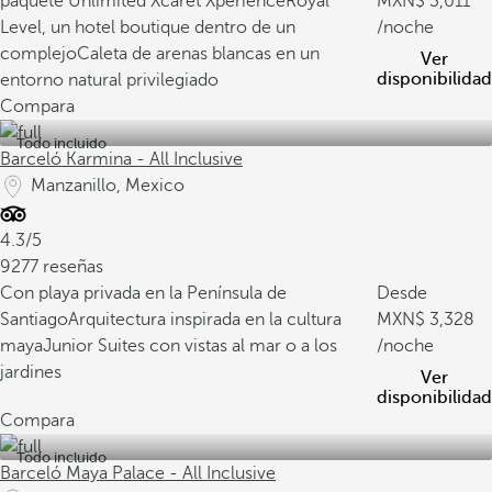
paquete Unlimited Xcaret Xperience
Royal
3,011
Level, un hotel boutique dentro de un
/noche
complejo
Caleta de arenas blancas en un
Ver
disponibilidad
entorno natural privilegiado
Compara
Todo incluido
Barceló Karmina - All Inclusive
Manzanillo, Mexico
4.3/5
9277 reseñas
Con playa privada en la Península de
Desde
Santiago
Arquitectura inspirada en la cultura
3,328
maya
Junior Suites con vistas al mar o a los
/noche
jardines
Ver
disponibilidad
Compara
Todo incluido
Barceló Maya Palace - All Inclusive