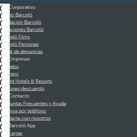
Corporativo
Grupo Barceló
Fundación Barceló
Vacaciones Barceló
Barceló Films
Barceló Personas
Canal de denuncias
Empresas
Afiliados
Partners
Dorint Hotels & Resorts
Cupones descuento
Contacto
Preguntas Frecuentes y Ayuda
Reserva por teléfono
Contacta con nosotros
Barceló App
Descargar