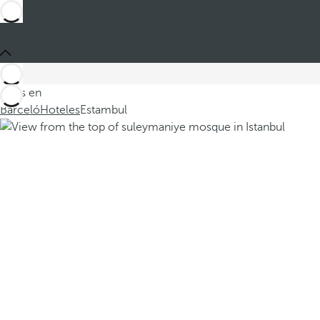
Estás en
Barceló
Hoteles
Estambul