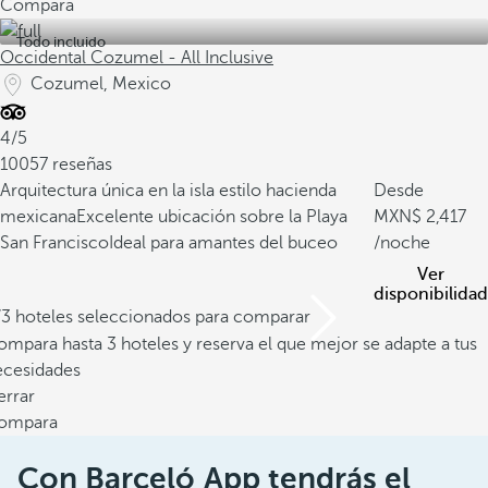
Compara
Todo incluido
Occidental Cozumel - All Inclusive
Cozumel, Mexico
4/5
10057 reseñas
Arquitectura única en la isla estilo hacienda
Desde
mexicana
Excelente ubicación sobre la Playa
2,417
San Francisco
Ideal para amantes del buceo
/noche
Ver
disponibilidad
/3 hoteles seleccionados para comparar
mpara hasta 3 hoteles y reserva el que mejor se adapte a tus
ecesidades
errar
ompara
Con Barceló App tendrás el