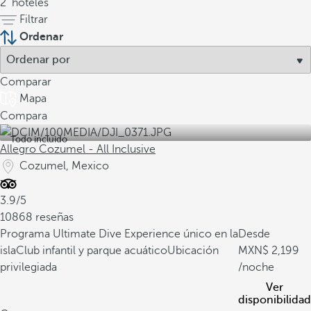
2
hoteles
Filtrar
Ordenar
Comparar
Mapa
Compara
Todo incluido
Allegro Cozumel - All Inclusive
Cozumel, Mexico
3.9/5
10868 reseñas
Programa Ultimate Dive Experience único en la
Desde
isla
Club infantil y parque acuático
Ubicación
2,199
privilegiada
/noche
Ver
disponibilidad