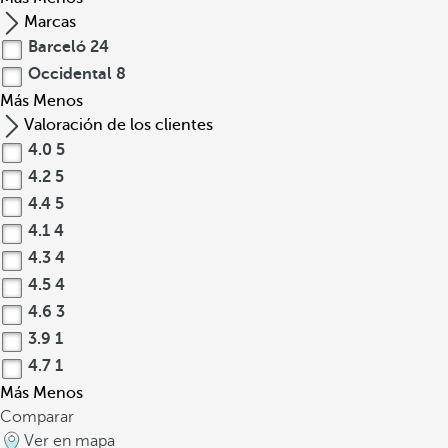
Marcas
Barceló
24
Occidental
8
Más
Menos
Valoración de los clientes
4.0
5
4.2
5
4.4
5
4.1
4
4.3
4
4.5
4
4.6
3
3.9
1
4.7
1
Más
Menos
Comparar
Ver en mapa