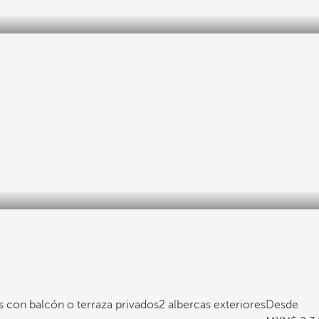
s con balcón o terraza privados
2 albercas exteriores
Desde