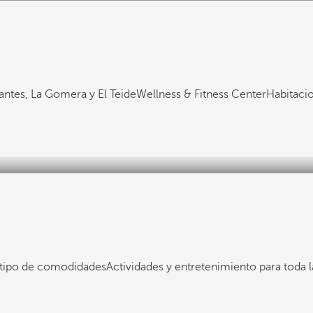
gantes, La Gomera y El Teide
Wellness & Fitness Center
Habitaci
 tipo de comodidades
Actividades y entretenimiento para toda l