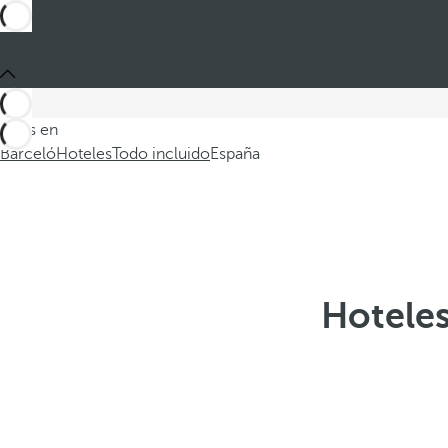
Estás en
Barceló
Hoteles
Todo incluido
España
Hoteles